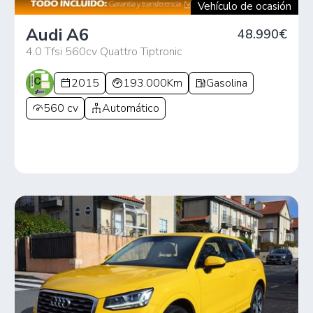
Vehículo de ocasión
Audi A6
48.990€
4.0 Tfsi 560cv Quattro Tiptronic
2015
193.000Km
Gasolina
560 cv
Automático