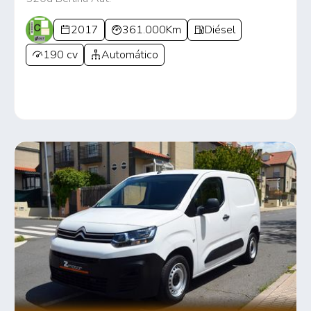
2017
361.000Km
Diésel
190 cv
Automático