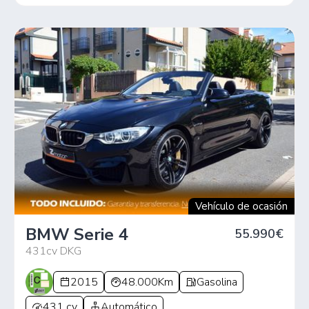
Vehículo de ocasión
BMW Serie 4
55.990€
431cv DKG
2015
48.000Km
Gasolina
431 cv
Automático