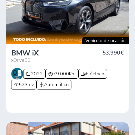
Vehículo de ocasión
BMW iX
53.990€
xDrive50
2022
79.000Km
Eléctrico
523 cv
Automático