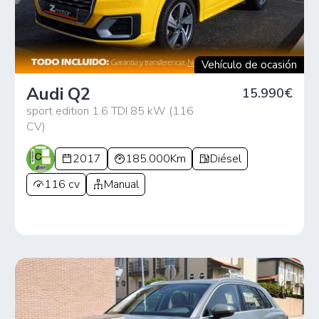
Vehículo de ocasión
Audi Q2
15.990€
sport edition 1.6 TDI 85 kW (116
CV)
2017
185.000Km
Diésel
116 cv
Manual