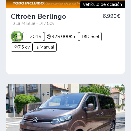
Vehículo de ocasión
Citroën Berlingo
6.990€
Talla M BlueHDI 75cv
2019
328.000Km
Diésel
75 cv
Manual