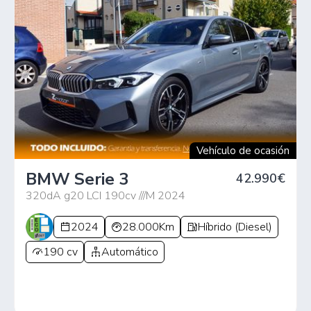
Vehículo de ocasión
BMW Serie 3
42.990€
320dA g20 LCI 190cv ///M 2024
2024
28.000Km
Híbrido (Diesel)
190 cv
Automático