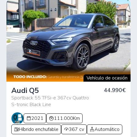
Vehículo de ocasión
Audi Q5
44.990€
Sportback 55 TFSi-e 367cv Quattro
S-tronic Black Line
2021
111.000Km
Híbrido enchufable
367 cv
Automático