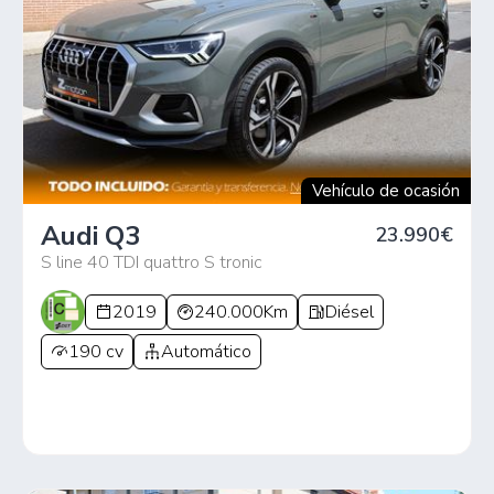
Vehículo de ocasión
Audi Q3
23.990€
S line 40 TDI quattro S tronic
2019
240.000Km
Diésel
190 cv
Automático