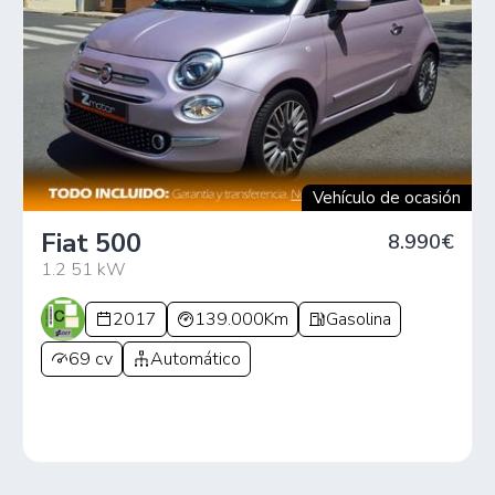
Vehículo de ocasión
Fiat 500
8.990€
1.2 51 kW
2017
139.000Km
Gasolina
69 cv
Automático