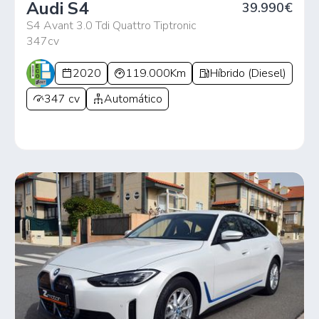
Audi S4
39.990€
S4 Avant 3.0 Tdi Quattro Tiptronic
347cv
2020
119.000Km
Híbrido (Diesel)
347 cv
Automático