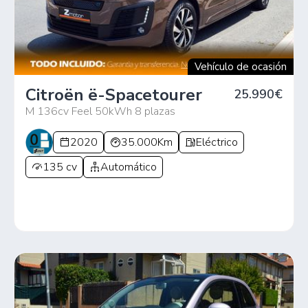
Vehículo de ocasión
Citroën ë-Spacetourer
25.990€
M 136cv Feel 50kWh 8 plazas
2020
35.000Km
Eléctrico
135 cv
Automático