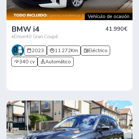
Vehículo de ocasión
BMW i4
41.990€
eDrive40 Gran Coupé
2023
11.272Km
Eléctrico
340 cv
Automático