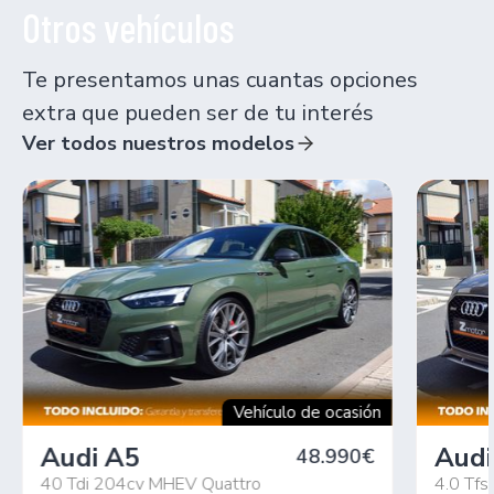
Otros vehículos
Te presentamos unas cuantas opciones
extra que pueden ser de tu interés
Ver todos nuestros modelos
Vehículo de ocasión
Audi A5
Audi
48.990€
40 Tdi 204cv MHEV Quattro
4.0 Tfs