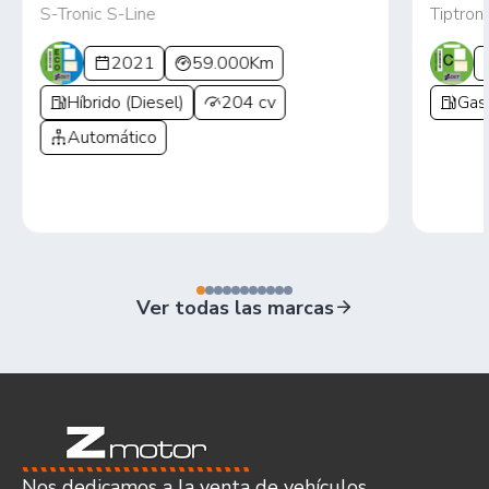
S-Tronic S-Line
Tiptroni
2021
59.000Km
Híbrido (Diesel)
204 cv
Gas
Automático
Ver todas las marcas
Nos dedicamos a la venta de vehículos,