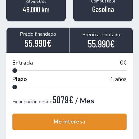
Combustible
Kilómetros
Gasolina
48.000 km
Precio financiado
Precio al contado
55.990€
55.990€
Entrada
0
€
Plazo
1
años
5079€
/ Mes
Financiación desde
Me interesa