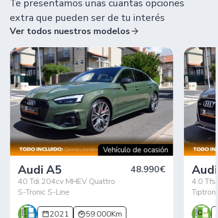
Te presentamos unas cuantas opciones
extra que pueden ser de tu interés
Ver todos nuestros modelos
Vehículo de ocasión
Audi A5
Audi
48.990€
40 Tdi 204cv MHEV Quattro
4.0 Tfs
S-Tronic S-Line
Tiptroni
2021
59.000Km