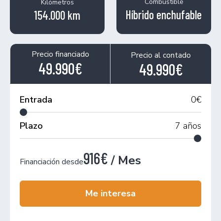
Combustible
Kilómetros
Híbrido enchufable
154.000 km
Precio financiado
Precio al contado
49.990€
49.990€
Entrada
0
€
Plazo
7
años
916€
/ Mes
Financiación desde
Me interesa