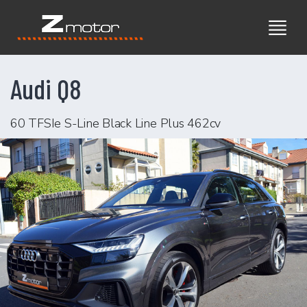
Audi Q8
60 TFSIe S-Line Black Line Plus 462cv