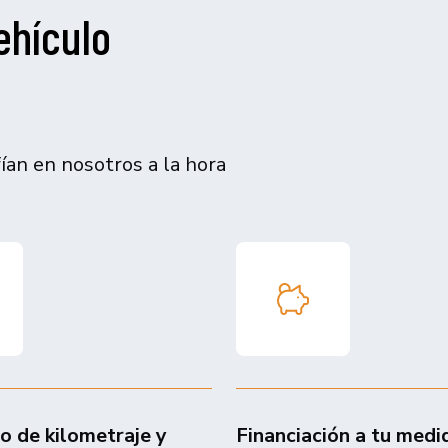
ehículo
an en nosotros a la hora
do de kilometraje y
Financiación a tu medi