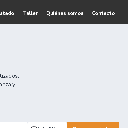
istado
Taller
Quiénes somos
Contacto
tizados.
anza y