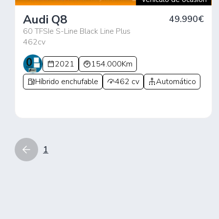
Audi Q8
49.990€
60 TFSIe S-Line Black Line Plus
462cv
2021
154.000Km
Híbrido enchufable
462 cv
Automático
1