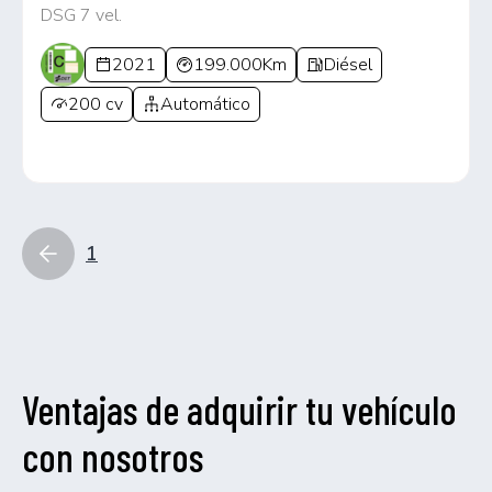
DSG 7 vel.
2021
199.000Km
Diésel
200 cv
Automático
1
Ventajas de adquirir tu vehículo
con nosotros