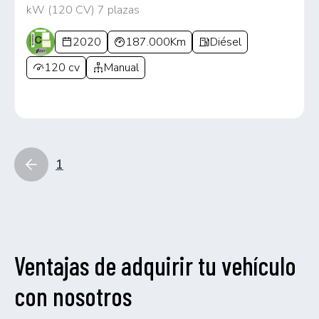
kW (120 CV) 7 plazas
2020
187.000Km
Diésel
120 cv
Manual
1
Ventajas de adquirir tu vehículo
con nosotros