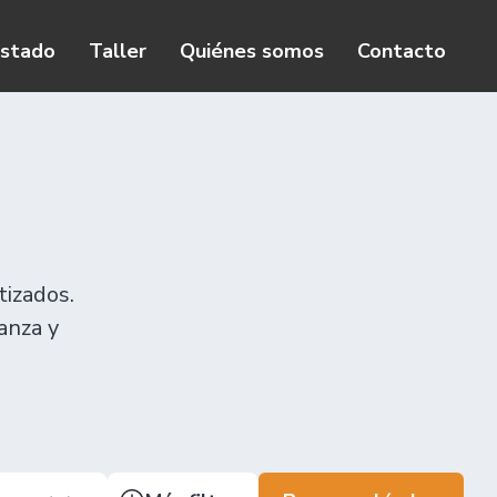
istado
Taller
Quiénes somos
Contacto
tizados.
anza y