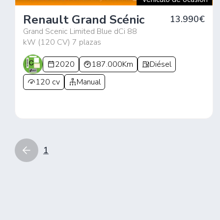
Renault Grand Scénic
13.990€
Grand Scenic Limited Blue dCi 88
kW (120 CV) 7 plazas
2020
187.000Km
Diésel
120 cv
Manual
1