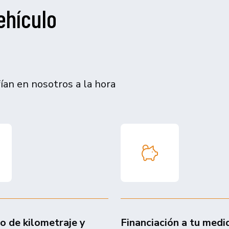
ehículo
an en nosotros a la hora
do de kilometraje y
Financiación a tu medi