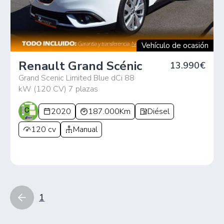
Vehículo de ocasión
Renault Grand Scénic
13.990€
Grand Scenic Limited Blue dCi 88
kW (120 CV) 7 plazas
2020
187.000Km
Diésel
120 cv
Manual
1