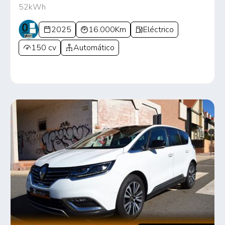
52kWh
2025
16.000Km
Eléctrico
150 cv
Automático