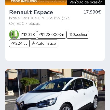
Vehículo de ocasión
Renault Espace
17.990€
Initiale Paris TCe GPF 165 kW (225
CV) EDC 7 plazas
2018
223.000Km
Gasolina
224 cv
Automático