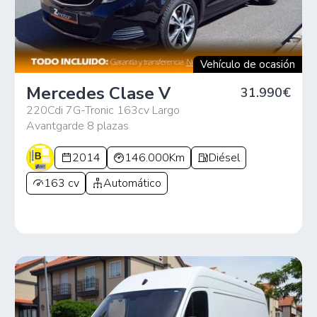
Vehículo de ocasión
Mercedes Clase V
31.990€
220Cdi 7G-Tronic 163cv Largo
Avantgarde 8 plazas
2014
146.000Km
Diésel
163 cv
Automático