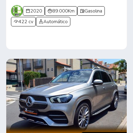
2020
89.000Km
Gasolina
422 cv
Automático