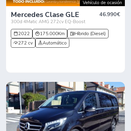
Vehículo de ocasión
Mercedes Clase GLE
46.990€
300d 4Matic AMG 272cv EQ-Boost
2022
175.000Km
Híbrido (Diesel)
272 cv
Automático