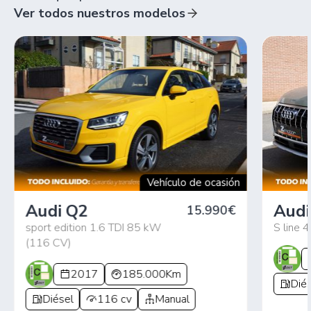
Ver todos nuestros modelos
Vehículo de ocasión
Audi Q2
Audi
15.990€
sport edition 1.6 TDI 85 kW
S line 4
(116 CV)
2017
185.000Km
Diés
Diésel
116 cv
Manual