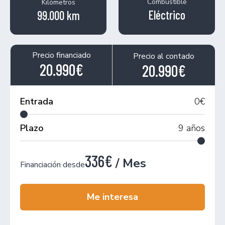
Combustible
Kilómetros
Eléctrico
99.000 km
Precio financiado
Precio al contado
20.990€
20.990€
Entrada
0
€
Plazo
9
años
336€
/ Mes
Financiación desde
Me interesa