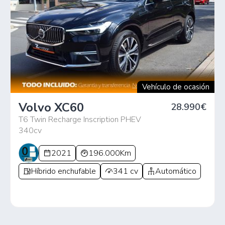
Vehículo de ocasión
Volvo XC60
28.990€
T6 Twin Recharge Inscription PHEV
340cv
2021
196.000Km
Híbrido enchufable
341 cv
Automático