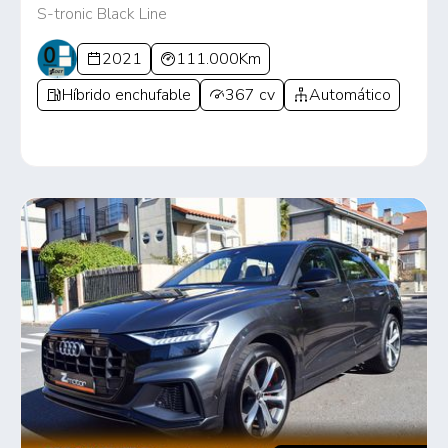
S-tronic Black Line
2021
111.000Km
Híbrido enchufable
367 cv
Automático