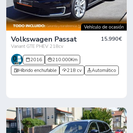
Vehículo de ocasión
Volkswagen Passat
15.990€
Variant GTE PHEV 218cv
2016
210.000Km
Híbrido enchufable
218 cv
Automático