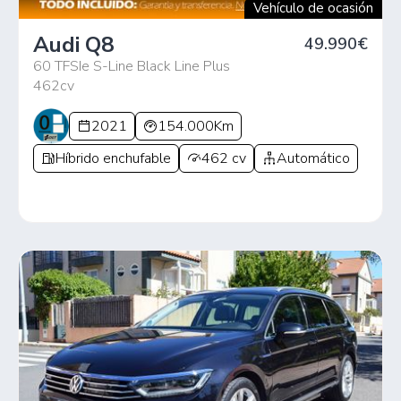
Vehículo de ocasión
Audi Q8
49.990€
60 TFSIe S-Line Black Line Plus
462cv
2021
154.000Km
Híbrido enchufable
462 cv
Automático