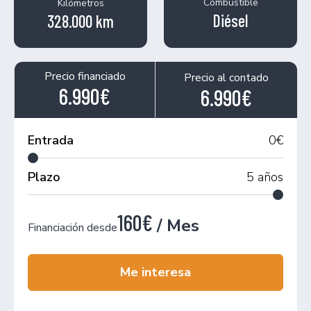
Combustible
Kilómetros
Diésel
328.000 km
Precio financiado
Precio al contado
6.990€
6.990€
Entrada
0
€
Plazo
5
años
160€
/ Mes
Financiación desde
Me interesa