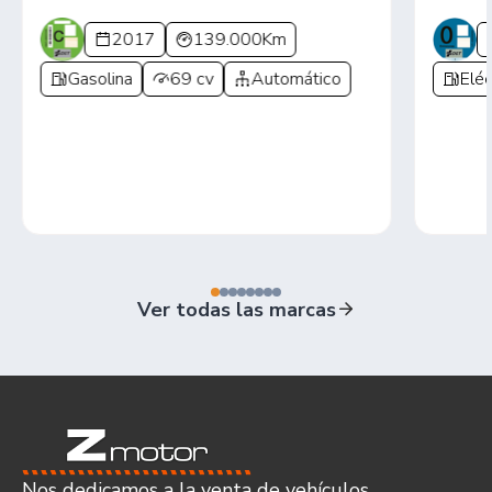
2017
139.000Km
Gasolina
69 cv
Automático
Eléc
Ver todas las marcas
Nos dedicamos a la venta de vehículos,