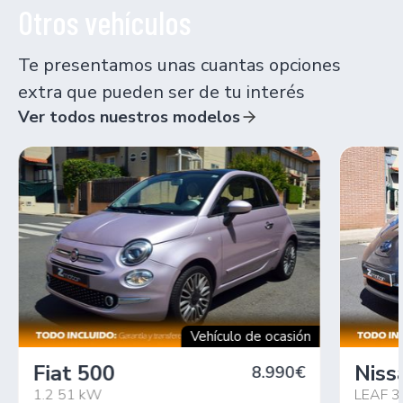
Otros vehículos
Te presentamos unas cuantas opciones
extra que pueden ser de tu interés
Ver todos nuestros modelos
Vehículo de ocasión
Fiat 500
Niss
8.990€
1.2 51 kW
LEAF 3