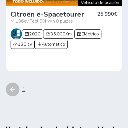
Vehículo de ocasión
Citroën ë-Spacetourer
25.990€
M 136cv Feel 50kWh 8 plazas
2020
35.000Km
Eléctrico
135 cv
Automático
1