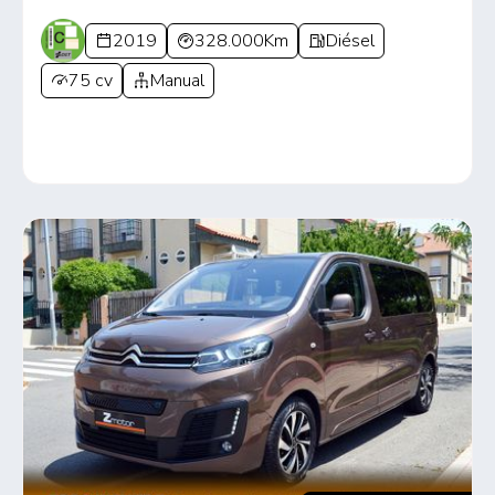
2019
328.000Km
Diésel
75 cv
Manual