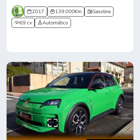
2017
139.000Km
Gasolina
69 cv
Automático