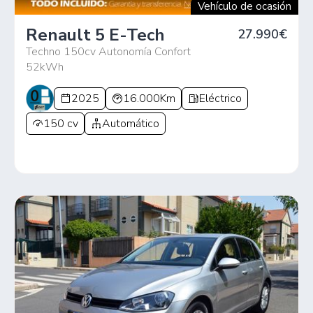
Vehículo de ocasión
Renault 5 E-Tech
27.990€
Techno 150cv Autonomía Confort
52kWh
2025
16.000Km
Eléctrico
150 cv
Automático