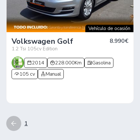
Vehículo de ocasión
Volkswagen Golf
8.990€
1.2 Tsi 105cv Edition
2014
228.000Km
Gasolina
105 cv
Manual
1