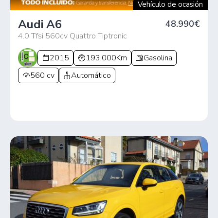
Vehículo de ocasión
Audi A6
48.990€
4.0 Tfsi 560cv Quattro Tiptronic
2015
193.000Km
Gasolina
560 cv
Automático