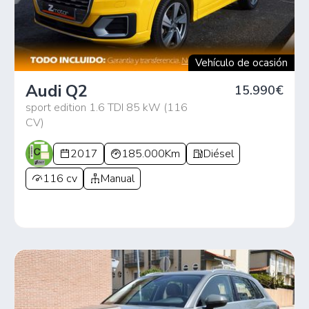
Vehículo de ocasión
Audi Q2
15.990€
sport edition 1.6 TDI 85 kW (116
CV)
2017
185.000Km
Diésel
116 cv
Manual