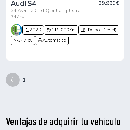
Audi S4
39.990€
S4 Avant 3.0 Tdi Quattro Tiptronic
347cv
2020
119.000Km
Híbrido (Diesel)
347 cv
Automático
1
Ventajas de adquirir tu vehículo