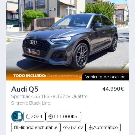
Vehículo de ocasión
Audi Q5
44.990€
Sportback 55 TFSi-e 367cv Quattro
S-tronic Black Line
2021
111.000Km
Híbrido enchufable
367 cv
Automático