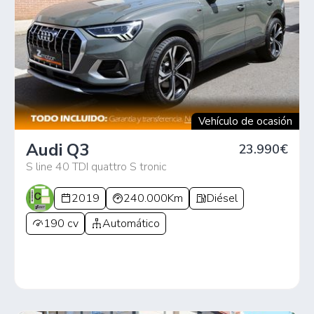
Vehículo de ocasión
Audi Q3
23.990€
S line 40 TDI quattro S tronic
2019
240.000Km
Diésel
190 cv
Automático