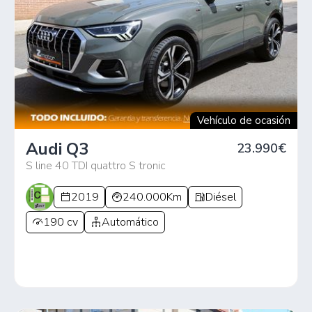
Vehículo de ocasión
Audi Q3
23.990€
S line 40 TDI quattro S tronic
2019
240.000Km
Diésel
190 cv
Automático