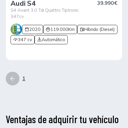
Audi S4
39.990€
S4 Avant 3.0 Tdi Quattro Tiptronic
347cv
2020
119.000Km
Híbrido (Diesel)
347 cv
Automático
1
Ventajas de adquirir tu vehículo