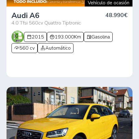
Vehículo de ocasión
Audi A6
48.990€
4.0 Tfsi 560cv Quattro Tiptronic
2015
193.000Km
Gasolina
560 cv
Automático