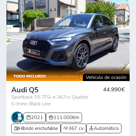
Vehículo de ocasión
Audi Q5
44.990€
Sportback 55 TFSi-e 367cv Quattro
S-tronic Black Line
2021
111.000Km
Híbrido enchufable
367 cv
Automático