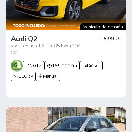
Vehículo de ocasión
Audi Q2
15.990€
sport edition 1.6 TDI 85 kW (116
CV)
2017
185.000Km
Diésel
116 cv
Manual